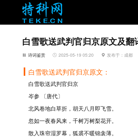
白雪歌送武判官归京原文及翻
诗词鉴赏
2025-05-19 05:20
发布于：成都
白雪歌送武判官归京原文：
白雪歌送武判官归京
岑参 〔唐代〕
北风卷地白草折，胡天八月即飞雪。
忽如一夜春风来，千树万树梨花开。
散入珠帘湿罗幕，狐裘不暖锦衾薄。