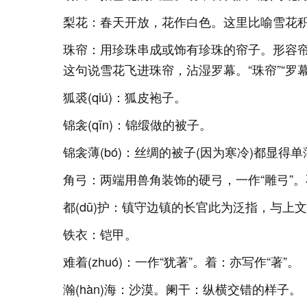
梨花：春天开放，花作白色。这里比喻雪花
珠帘：用珍珠串成或饰有珍珠的帘子。形容
这句说雪花飞进珠帘，沾湿罗幕。“珠帘”“罗
狐裘(qiú)：狐皮袍子。
锦衾(qīn)：锦缎做的被子。
锦衾薄(bó)：丝绸的被子(因为寒冷)都显得
角弓：两端用兽角装饰的硬弓，一作“雕弓”。
都(dū)护：镇守边镇的长官此为泛指，与上文
铁衣：铠甲。
难着(zhuó)：一作“犹著”。着：亦写作“著”。
瀚(hàn)海：沙漠。阑干：纵横交错的样子。