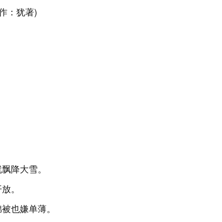
作：犹著)
就飘降大雪。
开放。
锦被也嫌单薄。