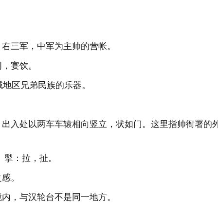
、右三军，中军为主帅的营帐。
词，宴饮。
西域地区兄弟民族的乐器。
，出入处以两车车辕相向竖立，状如门。这里指帅衙署的
了。掣：拉，扯。
之感。
境内，与汉轮台不是同一地方。