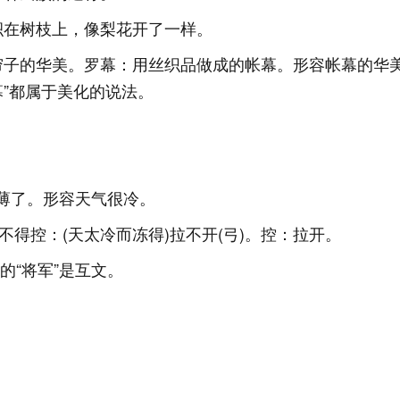
积在树枝上，像梨花开了一样。
帘子的华美。罗幕：用丝织品做成的帐幕。形容帐幕的华
幕”都属于美化的说法。
单薄了。形容天气很冷。
不得控：(天太冷而冻得)拉不开(弓)。控：拉开。
的“将军”是互文。