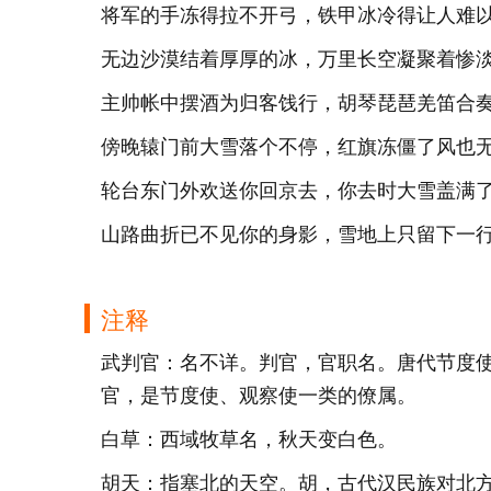
将军的手冻得拉不开弓，铁甲冰冷得让人难
无边沙漠结着厚厚的冰，万里长空凝聚着惨
主帅帐中摆酒为归客饯行，胡琴琵琶羌笛合
傍晚辕门前大雪落个不停，红旗冻僵了风也
轮台东门外欢送你回京去，你去时大雪盖满
山路曲折已不见你的身影，雪地上只留下一
注释
武判官：名不详。判官，官职名。唐代节度
官，是节度使、观察使一类的僚属。
白草：西域牧草名，秋天变白色。
胡天：指塞北的天空。胡，古代汉民族对北