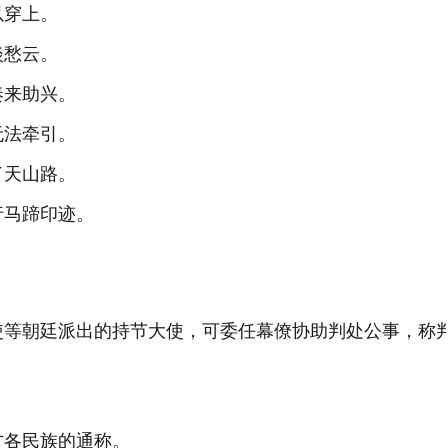
以穿上。
淡愁云。
奏来助兴。
无法牵引。
了天山路。
行马蹄印迹。
使等朝廷派出的持节大使，可委任幕僚协助判处公事，称
方各民族的通称。