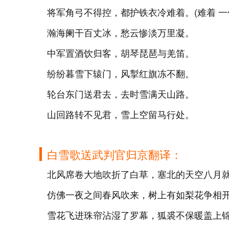
将军角弓不得控，都护铁衣冷难着。(难着 一
瀚海阑干百丈冰，愁云惨淡万里凝。
中军置酒饮归客，胡琴琵琶与羌笛。
纷纷暮雪下辕门，风掣红旗冻不翻。
轮台东门送君去，去时雪满天山路。
山回路转不见君，雪上空留马行处。
白雪歌送武判官归京翻译：
北风席卷大地吹折了白草，塞北的天空八月
仿佛一夜之间春风吹来，树上有如梨花争相
雪花飞进珠帘沾湿了罗幕，狐裘不保暖盖上