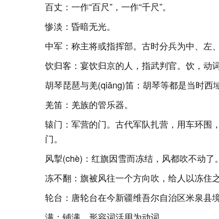
百丈：一作“百尺”，一作“千尺”。
惨淡：昏暗无光。
中军：称主将或指挥部。古时分兵为中、左
饮归客：宴饮归京的人，指武判官。饮，动
胡琴琵琶与羌(qiāng)笛：胡琴等都是当时
羌笛：羌族的管乐器。
辕门：军营的门。古代军队扎营，用车环围
门。
风掣(chè)：红旗因雪而冻结，风都吹不动
冻不翻：旗被风往一个方向吹，给人以冻住
轮台：唐轮台在今新疆维吾尔自治区米泉县
满：铺满。形容词活用为动词。