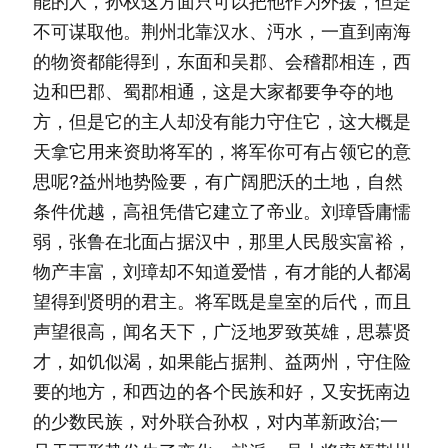
能的人，孙权这方面只可以把他作为外援，但是
不可谋取他。荆州北靠汉水、沔水，一直到南海
的物资都能得到，东面和吴郡、会稽郡相连，西
边和巴郡、蜀郡相通，这是大家都要争夺的地
方，但是它的主人却没有能力守住它，这大概是
天拿它用来资助将军的，将军你可有占领它的意
思呢?益州地势险要，有广阔肥沃的土地，自然
条件优越，高祖凭借它建立了帝业。刘璋昏庸懦
弱，张鲁在北面占据汉中，那里人民殷实富裕，
物产丰富，刘璋却不知道爱惜，有才能的人都渴
望得到贤明的君主。将军既是皇室的后代，而且
声望很高，闻名天下，广泛地罗致英雄，思慕贤
才，如饥似渴，如果能占据荆、益两州，守住险
要的地方，和西边的各个民族和好，又安抚南边
的少数民族，对外联合孙权，对内革新政治;一