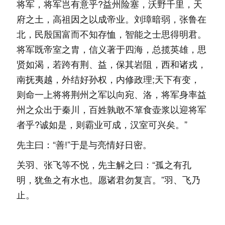
将军，将军岂有意乎?益州险塞，沃野千里，天
府之土，高祖因之以成帝业。刘璋暗弱，张鲁在
北，民殷国富而不知存恤，智能之士思得明君。
将军既帝室之胄，信义著于四海，总揽英雄，思
贤如渴，若跨有荆、益，保其岩阻，西和诸戎，
南抚夷越，外结好孙权，内修政理;天下有变，
则命一上将将荆州之军以向宛、洛，将军身率益
州之众出于秦川，百姓孰敢不箪食壶浆以迎将军
者乎?诚如是，则霸业可成，汉室可兴矣。”
先主曰：“善!”于是与亮情好日密。
关羽、张飞等不悦，先主解之曰：“孤之有孔
明，犹鱼之有水也。愿诸君勿复言。”羽、飞乃
止。