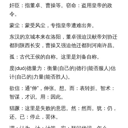
奸臣：指董卓、曹操等。窃命：盗用皇帝的政
令。
蒙尘：蒙受风尘，专指皇帝遭难出奔。
东汉的京城本来在洛阳，董卓强迫汉献帝刘协迁
都到陕西长安，曹操又强迫他迁都到河南许昌。
孤：古代王侯的自称。这里是刘备自称。
度(duó)德量力：衡量(自己的)德行(能否服人)估
计(自己的)力量(能否胜人)。
欲信：通“伸”，伸张。想。而：表转折。智术：
智谋，才识。用：因此。
猖蹶：这里是失败的意思。然：然而。犹：仍，
还。已：停止，罢休。
谓：认为。计：计策。安：疑问代词，怎么。