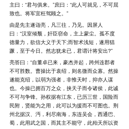
主曰：“君与俱来。”庶曰：“此人可就见，不可屈
致也。将军宜枉驾顾之。”
由是先主遂诣亮，凡三往，乃见。因屏人
曰：“汉室倾颓，奸臣窃命，主上蒙尘。孤不度
德量力，欲信大义于天下;而智术浅短，遂用猖
蹶，至于今日。然志犹未已，君谓计将安出?”
亮答曰：“自董卓已来，豪杰并起，跨州连郡者
不可胜数。曹操比于袁绍，则名微而众寡。然操
遂能克绍，以弱为强者，非惟天时，抑亦人谋
也。今操已拥百万之众，挟天子而令诸侯，此诚
不可与争锋。孙权据有江东，已历三世，国险而
民附，贤能为之用，此可以为援而不可图也。荆
州北据汉、沔，利尽南海，东连吴会，西通巴、
蜀，此用武之国，而其主不能守，此殆天所以资