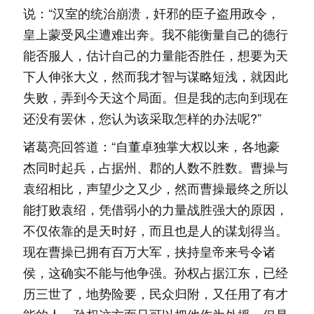
说：“汉室的统治崩溃，奸邪的臣子盗用政令，
皇上蒙受风尘遭难出奔。我不能衡量自己的德行
能否服人，估计自己的力量能否胜任，想要为天
下人伸张大义，然而我才智与谋略短浅，就因此
失败，弄到今天这个局面。但是我的志向到现在
还没有罢休，您认为该采取怎样的办法呢?”
诸葛亮回答道：“自董卓独掌大权以来，各地豪
杰同时起兵，占据州、郡的人数不胜数。曹操与
袁绍相比，声望少之又少，然而曹操最终之所以
能打败袁绍，凭借弱小的力量战胜强大的原因，
不仅依靠的是天时好，而且也是人的谋划得当。
现在曹操已拥有百万大军，挟持皇帝来号令诸
侯，这确实不能与他争强。孙权占据江东，已经
历三世了，地势险要，民众归附，又任用了有才