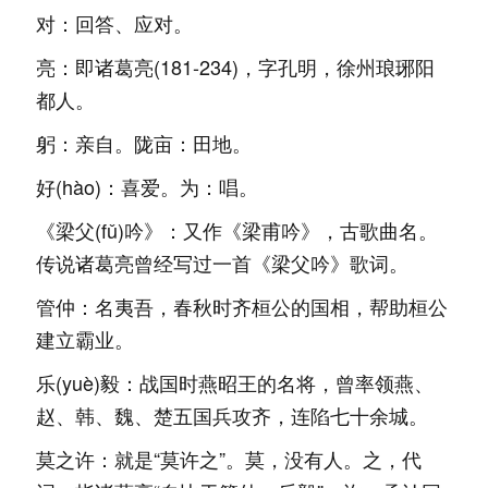
对：回答、应对。
亮：即诸葛亮(181-234)，字孔明，徐州琅琊阳
都人。
躬：亲自。陇亩：田地。
好(hào)：喜爱。为：唱。
《梁父(fǔ)吟》：又作《梁甫吟》，古歌曲名。
传说诸葛亮曾经写过一首《梁父吟》歌词。
管仲：名夷吾，春秋时齐桓公的国相，帮助桓公
建立霸业。
乐(yuè)毅：战国时燕昭王的名将，曾率领燕、
赵、韩、魏、楚五国兵攻齐，连陷七十余城。
莫之许：就是“莫许之”。莫，没有人。之，代