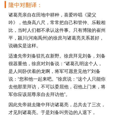
隆中对翻译：
诸葛亮亲自在田地中耕种，喜爱吟唱《梁父
吟》，他身高八尺，常常把自己和管仲、乐毅相
比，当时人们都不承认这件事。只有博陵的崔州
平，颍川(河南禹州)的徐庶与诸葛亮关系甚好，
说确实是这样。
适逢先帝刘备驻扎在新野。徐庶拜见刘备，刘备
很器重他，徐庶对刘备说：“诸葛孔明这个人，
是人间卧伏着的龙啊，将军可愿意见他?”刘备
说：“您和他一起来吧。”徐庶说：“这个人只能你
去他那里拜访，不可以委屈他，召他上门来，将
军你应该屈尊亲自去拜访他”。
因此先帝就去隆中拜访诸葛亮，总共去了三次，
才见到诸葛亮。于是刘备叫旁边的人退下，