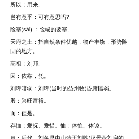
所以：用来。
岂有意乎：可有意思吗?
险塞(sài) ：险峻的要塞。
天府之土：指自然条件优越，物产丰饶，形势险
固的地方。
高祖：刘邦。
因：依靠，凭。
刘璋暗弱：刘璋(当时的益州牧)昏庸懦弱。
殷：兴旺富裕。
而：但是。
存恤：爱抚、爱惜。恤：体恤、体谅。
胄：后代。刘备是中山靖王刘胜(汉景帝刘启的