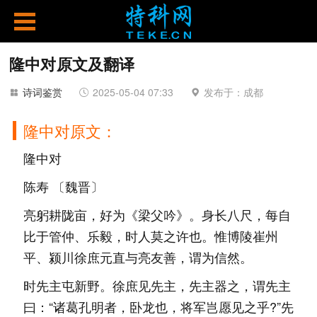
隆中对原文及翻译
诗词鉴赏
2025-05-04 07:33
发布于：成都
隆中对原文：
隆中对
陈寿 〔魏晋〕
亮躬耕陇亩，好为《梁父吟》。身长八尺，每自
比于管仲、乐毅，时人莫之许也。惟博陵崔州
平、颍川徐庶元直与亮友善，谓为信然。
时先主屯新野。徐庶见先主，先主器之，谓先主
曰：“诸葛孔明者，卧龙也，将军岂愿见之乎?”先