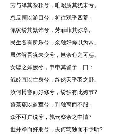
芳与泽其杂糅兮，唯昭质其犹未亏。
忽反顾以游目兮，将往观乎四荒。
佩缤纷其繁饰兮，芳菲菲其弥章。
民生各有所乐兮，余独好修以为常。
虽体解吾犹未变兮，岂余心之可惩。
女嬃之婵媛兮，申申其詈予，曰：
鲧婞直以亡身兮，终然夭乎羽之野。
汝何博謇而好修兮，纷独有此姱节?
薋菉葹以盈室兮，判独离而不服。
众不可户说兮，孰云察余之中情?
世并举而好朋兮，夫何茕独而不予听?