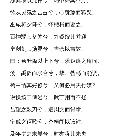
欲从灵氛之吉占兮，心犹豫而狐疑。
巫咸将夕降兮，怀椒糈而要之。
百神翳其备降兮，九疑缤其并迎。
皇剡剡其扬灵兮，告余以吉故。
曰：勉升降以上下兮，求矩矱之所同。
汤、禹俨而求合兮，挚、咎繇而能调。
苟中情其好修兮，又何必用夫行媒?
说操筑于傅岩兮，武丁用而不疑。
吕望之鼓刀兮，遭周文而得举。
宁戚之讴歌兮，齐桓闻以该辅。
及年岁之未晏兮，时亦犹其未央。