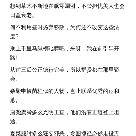
想到草木不断地在飘零凋谢，不禁担忧美人也会
日益衰老。
何不利用盛时扬弃秽政，为何还不改变这些法
度?
乘上千里马纵横驰骋吧，来呀，我在前引导开
路!
从前三后公正德行完美，所以群贤都在那里聚
会。
杂聚申椒菌桂似的人物，岂止联系优秀的茝和
蕙。
唐尧虞舜多么光明正直，他们沿着正道登上坦
途。
夏桀殷纣多么狂妄邪恶，贪图捷径必然走投无