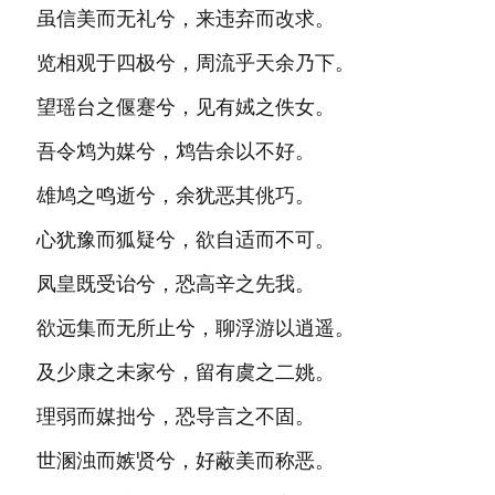
虽信美而无礼兮，来违弃而改求。
览相观于四极兮，周流乎天余乃下。
望瑶台之偃蹇兮，见有娀之佚女。
吾令鸩为媒兮，鸩告余以不好。
雄鸠之鸣逝兮，余犹恶其佻巧。
心犹豫而狐疑兮，欲自适而不可。
凤皇既受诒兮，恐高辛之先我。
欲远集而无所止兮，聊浮游以逍遥。
及少康之未家兮，留有虞之二姚。
理弱而媒拙兮，恐导言之不固。
世溷浊而嫉贤兮，好蔽美而称恶。