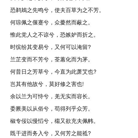
恐鹈鴂之先鸣兮，使夫百草为之不芳。
何琼佩之偃蹇兮，众薆然而蔽之。
惟此党人之不谅兮，恐嫉妒而折之。
时缤纷其变易兮，又何可以淹留?
兰芷变而不芳兮，荃蕙化而为茅。
何昔日之芳草兮，今直为此萧艾也?
岂其有他故兮，莫好修之害也!
余以兰为可恃兮，羌无实而容长。
委厥美以从俗兮，苟得列乎众芳。
椒专佞以慢慆兮，樧又欲充夫佩帏。
既干进而务入兮，又何芳之能祗?