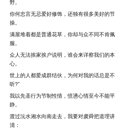
野。
你何忠言无忌爱好修饰，还独有很多美好的节
操。
满屋堆着都是普通花草，你却与众不同不肯佩
服。
众人无法挨家挨户说明，谁会来详察我们的本
心。
世上的人都爱成群结伙，为何对我的话总是不
听?”
我以先圣行为节制性情，愤懑心情至今不能平
静。
渡过沅水湘水向南走去，我要对虞舜把道理讲
清：