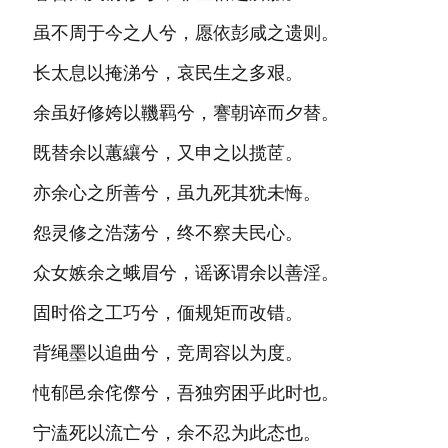
虽不周于今之人兮，愿依彭咸之遗则。
长太息以掩涕兮，哀民生之多艰。
余虽好修姱以鞿羁兮，謇朝谇而夕替。
既替余以蕙纕兮，又申之以揽茝。
亦余心之所善兮，虽九死其犹未悔。
怨灵修之浩荡兮，终不察夫民心。
众女嫉余之蛾眉兮，谣诼谓余以善淫。
固时俗之工巧兮，偭规矩而改错。
背绳墨以追曲兮，竞周容以为度。
忳郁邑余侘傺兮，吾独穷困乎此时也。
宁溘死以流亡兮，余不忍为此态也。