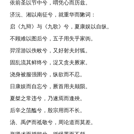
依前圣以节中兮，喟凭心而历兹。
济沅、湘以南征兮，就重华而敶词：
启《九辩》与《九歌》兮，夏康娱以自纵。
不顾难以图后兮，五子用失乎家衖。
羿淫游以佚畋兮，又好射夫封狐。
固乱流其鲜终兮，浞又贪夫厥家。
浇身被服强圉兮，纵欲而不忍。
日康娱而自忘兮，厥首用夫颠陨。
夏桀之常违兮，乃遂焉而逢殃。
后辛之菹醢兮，殷宗用而不长。
汤、禹俨而祗敬兮，周论道而莫差。
举贤才而授能兮，循绳墨而不颇。