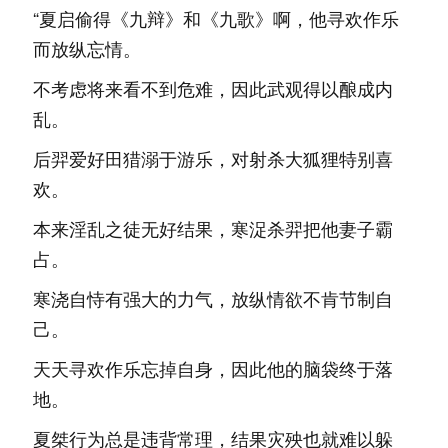
“夏启偷得《九辩》和《九歌》啊，他寻欢作乐
而放纵忘情。
不考虑将来看不到危难，因此武观得以酿成内
乱。
后羿爱好田猎溺于游乐，对射杀大狐狸特别喜
欢。
本来淫乱之徒无好结果，寒浞杀羿把他妻子霸
占。
寒浇自恃有强大的力气，放纵情欲不肯节制自
己。
天天寻欢作乐忘掉自身，因此他的脑袋终于落
地。
夏桀行为总是违背常理，结果灾殃也就难以躲