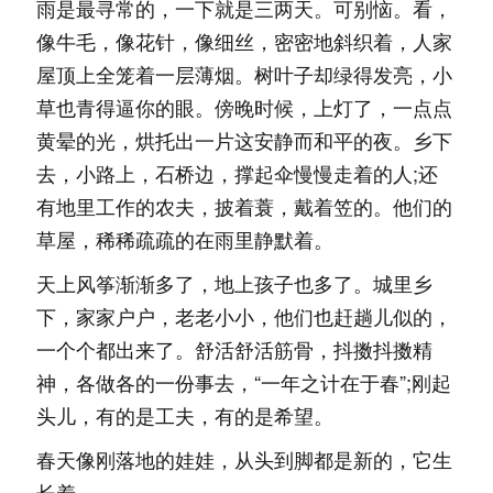
雨是最寻常的，一下就是三两天。可别恼。看，
像牛毛，像花针，像细丝，密密地斜织着，人家
屋顶上全笼着一层薄烟。树叶子却绿得发亮，小
草也青得逼你的眼。傍晚时候，上灯了，一点点
黄晕的光，烘托出一片这安静而和平的夜。乡下
去，小路上，石桥边，撑起伞慢慢走着的人;还
有地里工作的农夫，披着蓑，戴着笠的。他们的
草屋，稀稀疏疏的在雨里静默着。
天上风筝渐渐多了，地上孩子也多了。城里乡
下，家家户户，老老小小，他们也赶趟儿似的，
一个个都出来了。舒活舒活筋骨，抖擞抖擞精
神，各做各的一份事去，“一年之计在于春”;刚起
头儿，有的是工夫，有的是希望。
春天像刚落地的娃娃，从头到脚都是新的，它生
长着。