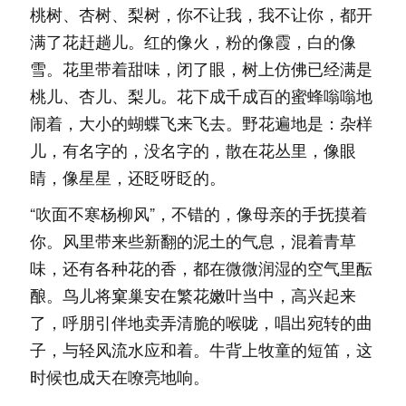
桃树、杏树、梨树，你不让我，我不让你，都开
满了花赶趟儿。红的像火，粉的像霞，白的像
雪。花里带着甜味，闭了眼，树上仿佛已经满是
桃儿、杏儿、梨儿。花下成千成百的蜜蜂嗡嗡地
闹着，大小的蝴蝶飞来飞去。野花遍地是：杂样
儿，有名字的，没名字的，散在花丛里，像眼
睛，像星星，还眨呀眨的。
“吹面不寒杨柳风”，不错的，像母亲的手抚摸着
你。风里带来些新翻的泥土的气息，混着青草
味，还有各种花的香，都在微微润湿的空气里酝
酿。鸟儿将窠巢安在繁花嫩叶当中，高兴起来
了，呼朋引伴地卖弄清脆的喉咙，唱出宛转的曲
子，与轻风流水应和着。牛背上牧童的短笛，这
时候也成天在嘹亮地响。