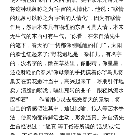
将这种现象称之为“宇宙的人情化”，他说：“移情
的现象可以称之为‘宇宙的人情化’，因为有移情
作用，然后本来只有物理的东西可具人情，本来
无生气的东西可有生气。”你看，在朱自清先生
的笔下，春天的“一切都像刚睡醒的样子”，太阳
的脸也红起来了;“野花遍地是：杂样儿，有名字
的，没名字的，散在草丛里，像眼睛，像星星，
还眨呀眨的”;春风“像母亲的手抚摸着你”;“鸟儿将
巢安在繁花嫩叶当中，高兴起来了，呼朋引伴地
卖弄清脆的喉咙，唱出宛转的曲子，跟轻风流水
应和着”……作者用心灵去感受春天的景物，将
自己的情感倾注其中，通过比喻、拟人等艺术手
法，使景物变得鲜活生动，形象逼真。朱自清先
生曾经说过：“‘逼真’等于俗语所说的‘活脱’或‘活