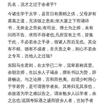
氏名，况才之过于余者乎?
今诸生学于太学，县官日有廪稍之供，父母岁有
裘葛之遗，无冻馁之患矣;坐大厦之下而诵诗
书，无奔走之劳矣;有司业、博士为之师，未有
问而不告、求而不得者也;凡所宜有之书，皆集
于此，不必若余之手录，假诸人而后见也。其业
有不精、德有不成者，非天质之卑，则心不若余
之专耳，岂他人之过哉?
东阳马生君则，在太学已二年，流辈甚称其贤。
余朝京师，生以乡人子谒余，撰长书以为贽，辞
甚畅达。与之论辨，言和而色夷。自谓少时用心
于学甚劳，是可谓善学者矣。其将归见其亲也，
余故道为学之难以告之。谓余勉乡人以学者，余
之志也;诋我夸际遇之盛而骄乡人者，岂知予者