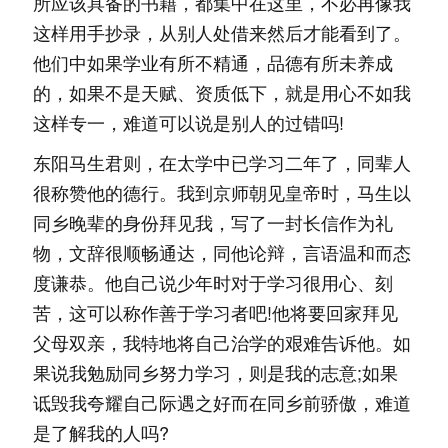
所应该具备的书籍，都集中在这里，不必再像我
这样用手抄录，从别人处借来然后才能看到了。
他们中如果学业有所不精通，品德有所未养成
的，如果不是天赋、资质低下，就是用心不如我
这样专一，难道可以说是别人的过错吗!
东阳马生君则，在太学中已学习二年了，同辈人
很称赞他的德行。我到京师朝见皇帝时，马生以
同乡晚辈的身份拜见我，写了一封长信作为礼
物，文辞很顺畅通达，同他论辩，言语温和而态
度谦恭。他自己说少年时对于学习很用心、刻
苦，这可以称作善于学习者吧!他将要回家拜见
父母双亲，我特地将自己治学的艰难告诉他。如
果说我勉励同乡努力学习，则是我的志意;如果
诋毁我夸耀自己际遇之好而在同乡前骄傲，难道
是了解我的人吗?