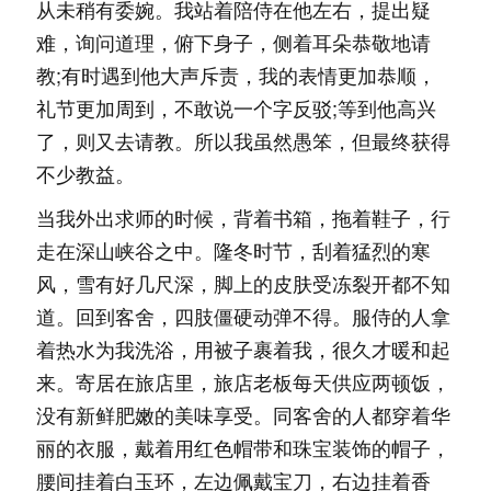
从未稍有委婉。我站着陪侍在他左右，提出疑
难，询问道理，俯下身子，侧着耳朵恭敬地请
教;有时遇到他大声斥责，我的表情更加恭顺，
礼节更加周到，不敢说一个字反驳;等到他高兴
了，则又去请教。所以我虽然愚笨，但最终获得
不少教益。
当我外出求师的时候，背着书箱，拖着鞋子，行
走在深山峡谷之中。隆冬时节，刮着猛烈的寒
风，雪有好几尺深，脚上的皮肤受冻裂开都不知
道。回到客舍，四肢僵硬动弹不得。服侍的人拿
着热水为我洗浴，用被子裹着我，很久才暖和起
来。寄居在旅店里，旅店老板每天供应两顿饭，
没有新鲜肥嫩的美味享受。同客舍的人都穿着华
丽的衣服，戴着用红色帽带和珠宝装饰的帽子，
腰间挂着白玉环，左边佩戴宝刀，右边挂着香