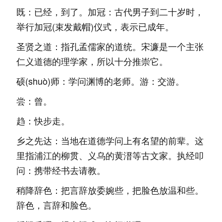
既：已经，到了。加冠：古代男子到二十岁时，
举行加冠(束发戴帽)仪式，表示已成年。
圣贤之道：指孔孟儒家的道统。宋濂是一个主张
仁义道德的理学家，所以十分推崇它。
硕(shuò)师：学问渊博的老师。游：交游。
尝：曾。
趋：快步走。
乡之先达：当地在道德学问上有名望的前辈。这
里指浦江的柳贯、义乌的黄溍等古文家。执经叩
问：携带经书去请教。
稍降辞色：把言辞放委婉些，把脸色放温和些。
辞色，言辞和脸色。