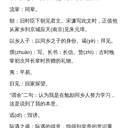
流辈：同辈。
朝：旧时臣下朝见君主。宋濂写此文时，正值他
从家乡到京城应天(南京)见朱元璋。
以乡人子：以同乡之子的身份。谒(yè)：拜见。
撰(zhuàn)：写。长书：长信。贽(zhì)：古时晚
辈初次拜长辈时所赠的礼物。
夷：平易。
归见：回家探望。
“谓余”二句：认为我是在勉励同乡人努力学习，
这是说到了我的本意。
诋(dǐ)：毁谤。
际遇之盛：际遇的得意，指得到皇帝的赏识重