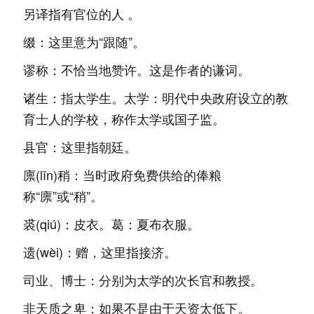
另译指有官位的人 。
缀：这里意为“跟随”。
谬称：不恰当地赞许。这是作者的谦词。
诸生：指太学生。太学：明代中央政府设立的教
育士人的学校，称作太学或国子监。
县官：这里指朝廷。
廪(lǐn)稍：当时政府免费供给的俸粮
称“廪”或“稍”。
裘(qiú)：皮衣。葛：夏布衣服。
遗(wèi)：赠，这里指接济。
司业、博士：分别为太学的次长官和教授。
非天质之卑：如果不是由于天资太低下。