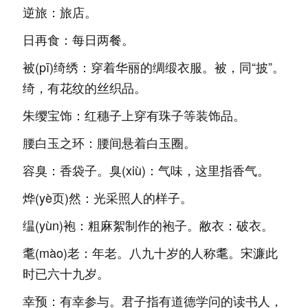
逆旅：旅店。
日再食：每日两餐。
被(pī)绮绣：穿着华丽的绸缎衣服。被，同“披”。
绮，有花纹的丝织品。
朱缨宝饰：红穗子上穿有珠子等装饰品。
腰白玉之环：腰间悬着白玉圈。
容臭：香袋子。臭(xiù)：气味，这里指香气。
烨(yè页)然：光采照人的样子。
缊(yùn)袍：粗麻絮制作的袍子。敝衣：破衣。
耄(mào)老：年老。八九十岁的人称耄。宋濂此
时已六十九岁。
幸预：有幸参与。君子指有道德学问的读书人，