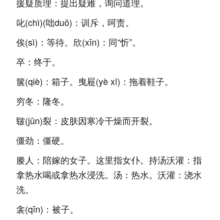
援疑质理：提出疑难，询问道理。
叱(chì)(咄duō)：训斥，呵责。
俟(sì)：等待。欣(xīn)：同“忻”。
卒：终于。
箧(qiè)：箱子。曳屣(yè xǐ)：拖着鞋子。
穷冬：隆冬。
皲(jūn)裂：皮肤因寒冷干燥而开裂。
僵劲：僵硬。
媵人：陪嫁的女子。这里指女仆。持汤沃灌：指
拿热水喝或拿热水浸洗。汤：热水。沃灌：浇水
洗。
衾(qīn)：被子。