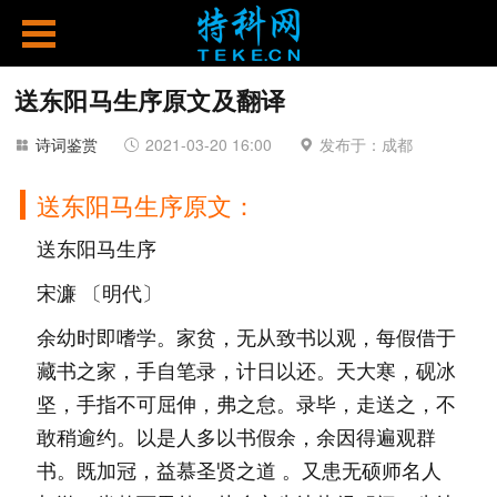
送东阳马生序原文及翻译
诗词鉴赏
2021-03-20 16:00
发布于：成都
送东阳马生序原文：
送东阳马生序
宋濂 〔明代〕
余幼时即嗜学。家贫，无从致书以观，每假借于
藏书之家，手自笔录，计日以还。天大寒，砚冰
坚，手指不可屈伸，弗之怠。录毕，走送之，不
敢稍逾约。以是人多以书假余，余因得遍观群
书。既加冠，益慕圣贤之道 。又患无硕师名人