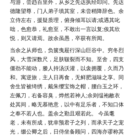
与游，尝趋百里外，从乡之先达执经叩问。先达
德隆望尊，门人弟子填其室，未尝稍降辞色。余
立侍左右，援疑质理，俯身倾耳以请;或遇其叱
咄，色愈恭，礼愈至，不敢出一言以复;俟其欣
悦，则又请焉。故余虽愚，卒获有所闻。
当余之从师也，负箧曳屣行深山巨谷中。穷冬烈
风，大雪深数尺，足肤皲裂而不知。至舍，四支
僵劲不能动，媵人持汤沃灌，以衾拥覆，久而乃
和。寓逆旅，主人日再食，无鲜肥滋味之享。同
舍生皆被绮绣，戴朱缨宝饰之帽，腰白玉之环，
左佩刀，右备容臭，烨然若神人;余则缊袍敝衣
处其间，略无慕艳意，以中有足乐者，不知口体
之奉不若人也。盖余之勤且艰若此。 今虽耄
老，未有所成，犹幸预君子之列，而承天子之宠
光，缀公卿之后，日侍坐备顾问，四海亦谬称其