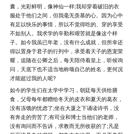
囊，光彩鲜明，像神仙一样;我却穿着破旧的衣
服处于他们之间，但我毫无羡慕的心。因为心中
有足以快乐的事情，所以不觉得吃的、穿的享受
不如别人。我求学的辛勤和艰苦就是像这个样
子。如今我虽已年老，没有什么成就，但所幸还
得以置身于君子的行列中，承受着天子的恩宠荣
耀，追随在公卿之后，每天陪侍着皇上，听候询
问，天底下也不适当地称颂自己的姓名，更何况
才能超过我的人呢?
如今的学生们在太学中学习，朝廷每天供给膳
食，父母每年都赠给冬天的皮衣和夏天的葛衣，
没有冻饿的忧虑了;坐在大厦之下诵读诗书，没
有奔走的劳苦了;有司业和博士当他们的老师，
没有询问而不告诉，求教而无所收获的了;凡是