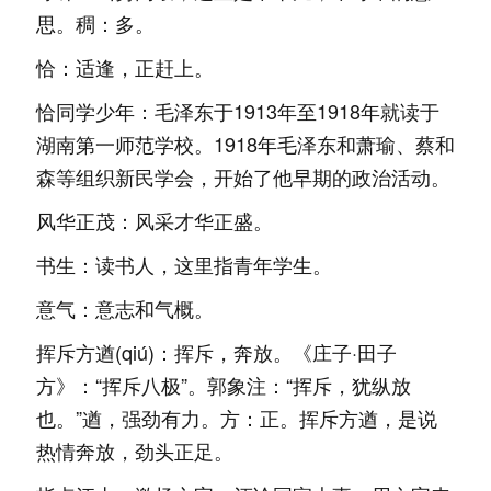
思。稠：多。
恰：适逢，正赶上。
恰同学少年：毛泽东于1913年至1918年就读于
湖南第一师范学校。1918年毛泽东和萧瑜、蔡和
森等组织新民学会，开始了他早期的政治活动。
风华正茂：风采才华正盛。
书生：读书人，这里指青年学生。
意气：意志和气概。
挥斥方遒(qiú)：挥斥，奔放。《庄子·田子
方》：“挥斥八极”。郭象注：“挥斥，犹纵放
也。”遒，强劲有力。方：正。挥斥方遒，是说
热情奔放，劲头正足。