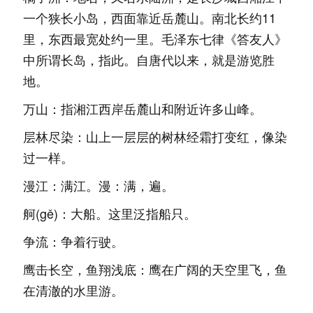
一个狭长小岛，西面靠近岳麓山。南北长约11
里，东西最宽处约一里。毛泽东七律《答友人》
中所谓长岛，指此。自唐代以来，就是游览胜
地。
万山：指湘江西岸岳麓山和附近许多山峰。
层林尽染：山上一层层的树林经霜打变红，像染
过一样。
漫江：满江。漫：满，遍。
舸(gě)：大船。这里泛指船只。
争流：争着行驶。
鹰击长空，鱼翔浅底：鹰在广阔的天空里飞，鱼
在清澈的水里游。