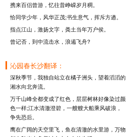
携来百侣曾游，忆往昔峥嵘岁月稠。
恰同学少年，风华正茂;书生意气，挥斥方遒。
指点江山，激扬文字，粪土当年万户侯。
曾记否，到中流击水，浪遏飞舟?
沁园春长沙翻译：
深秋季节，我独自站立在橘子洲头，望着滔滔的
湘水向北奔流。
万千山峰全都变成了红色，层层树林好像染过颜
色一样;江水清澈澄碧，一艘艘大船乘风破浪，
争先恐后。
鹰在广阔的天空里飞，鱼在清澈的水里游，万物