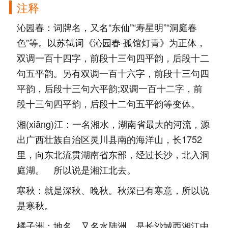
注释
沁园春：词牌名，又名“东仙”“寿星明”“洞庭春
色”等。以苏轼词《沁园春·孤馆灯青》为正体，
双调一百十四字，前段十三句四平韵，后段十二
句五平韵。另有双调一百十六字，前段十三句四
平韵，后段十三句六平韵;双调一百十二字，前
段十三句四平韵，后段十二句五平韵等变体。
湘(xiāng)江：一名湘水，湖南省最大的河流，源
出广西壮族自治区灵川县南的海洋山，长1752
里，向东北流贯湖南省东部，经过长沙，北入洞
庭湖。 所以说是湘江北去。
寒秋：就是深秋、晚秋。秋深已有寒意，所以说
是寒秋。
橘子洲：地名，又名水陆洲，是长沙城西湘江中