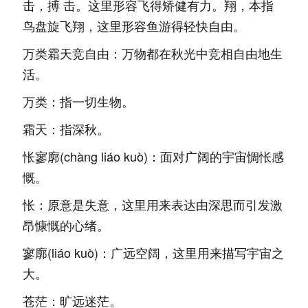
击，搏 击。这里形容飞得矫健有力。翔，本指
鸟盘旋飞翔，这里形容鱼游得轻快自由。
万类霜天竞自由：万物都在秋光中竞相自由地生
活。
万类：指一切生物。
霜天：指深秋。
怅寥廓(chàng liáo kuò)：面对广阔的宇宙惆怅感
慨。
怅：原意是失意，这里用来表达由深思而引发激
昂慷慨的心绪。
寥廓(liáo kuò)：广远空阔，这里用来描写宇宙之
大。
苍茫：旷远迷茫。