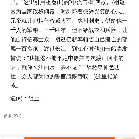
里。”这里引用祖逖(tì)的“中流击楫”典故。(祖逖
因为国家政权倾覆，时刻怀着振兴光复的心志。
元帝就让他担任奋威将军、豫州刺史，供给他一
千人的军粮，三千匹布，但不给战衣和兵器，让
他自行招募士众。祖逖仍就率领随自己流亡的部
属一百多家，渡过长江，到江心时他扣击船桨发
誓说：“我祖逖不能平定中原并再次渡江回来的
话，就像长江的水一去不返!”言辞激昂神色悲
壮，众人都为他的誓言感慨赞叹。)这里指游
泳。
遏(è)：阻止。
阅读 (
231
)