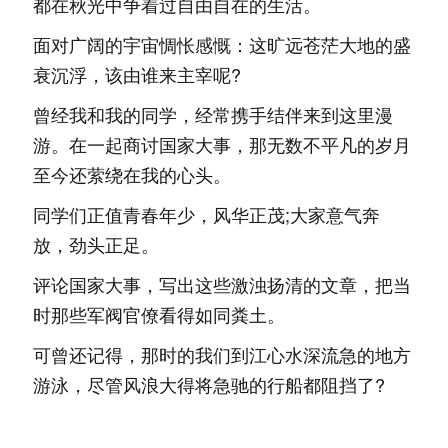
都在秋光中争着过自由自在的生活。
面对广阔的宇宙惆怅感慨：这旷远苍茫大地的盛
衰沉浮，该由谁来主宰呢?
曾经我和我的同学，经常携手结伴来到这里漫
游。在一起商讨国家大事，那无数不平凡的岁月
至今还萦绕在我的心头。
同学们正值青春年少，风华正茂;大家意气奔
放，劲头正足。
评论国家大事，写出这些激浊扬清的文章，把当
时那些军阀官僚看得如同粪土。
可曾还记得，那时的我们到江心水深流急的地方
游泳，尽管风浪大得将急驰的行船都阻挡了?