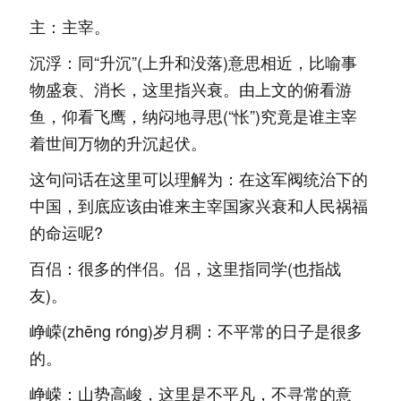
主：主宰。
沉浮：同“升沉”(上升和没落)意思相近，比喻事
物盛衰、消长，这里指兴衰。由上文的俯看游
鱼，仰看飞鹰，纳闷地寻思(“怅”)究竟是谁主宰
着世间万物的升沉起伏。
这句问话在这里可以理解为：在这军阀统治下的
中国，到底应该由谁来主宰国家兴衰和人民祸福
的命运呢?
百侣：很多的伴侣。侣，这里指同学(也指战
友)。
峥嵘(zhēng róng)岁月稠：不平常的日子是很多
的。
峥嵘：山势高峻，这里是不平凡，不寻常的意