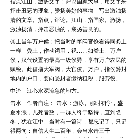
指点江山，激扬文字：评论国家大事，用文字来
抨击丑恶的现象，赞扬美好的事物。写出激浊扬
清的文章。指点，评论。江山，指国家。激扬，
激浊扬清，抨击恶浊的，褒扬善良的。
粪土当年万户侯：把当时的军阀官僚看得同粪土
一样。粪土，作动词用，视……如粪土。万户
侯，汉代设置的最高一级侯爵，享有万户农民的
赋税。此借指大军阀，大官僚。万户，指侯爵封
地内的户口，要向受封者缴纳租税，服劳役。
中流：江心水深流急的地方。
击水：作者自注：“击水：游泳。那时初学，盛
夏水涨，几死者数，一群人终于坚持，直到隆
冬，犹在江中。当时有一篇诗，都忘记了，只记
得两句：自信人生二百年，会当水击三千