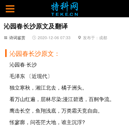
沁园春长沙原文及翻译
诗词鉴赏
2020-12-06 07:33
发布于：成都
沁园春长沙原文：
沁园春·长沙
毛泽东 〔近现代〕
独立寒秋，湘江北去，橘子洲头。
看万山红遍，层林尽染;漫江碧透，百舸争流。
鹰击长空，鱼翔浅底，万类霜天竞自由。
怅寥廓，问苍茫大地，谁主沉浮?