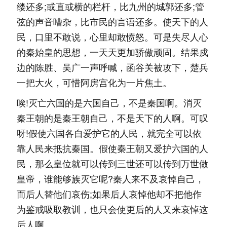
缕还多;或直或横的栏杆，比九州的城郭还多;管
弦的声音嘈杂，比市民的言语还多。使天下的人
民，口里不敢说，心里却敢愤怒。可是失尽人心
的秦始皇的思想，一天天更加骄傲顽固。结果戍
边的陈胜、吴广一声呼喊，函谷关被攻下，楚兵
一把大火，可惜阿房宫化为一片焦土。
唉!灭亡六国的是六国自己，不是秦国啊。消灭
秦王朝的是秦王朝自己，不是天下的人啊。可叹
呀!假使六国各自爱护它的人民，就完全可以依
靠人民来抵抗秦国。假使秦王朝又爱护六国的人
民，那么皇位就可以传到三世还可以传到万世做
皇帝，谁能够族灭它呢?秦人来不及哀悼自己，
而后人替他们哀伤;如果后人哀悼他却不把他作
为鉴戒吸取教训，也只会使更后的人又来哀悼这
后人啊。