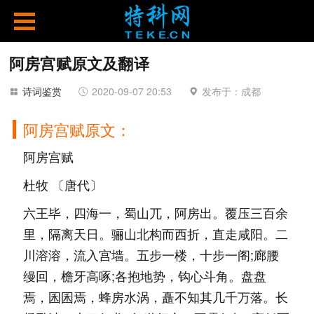
阿房宫赋原文及翻译
诗词鉴赏
2020-09-07 20:53
发布于：成都
阿房宫赋原文：
阿房宫赋
杜牧 〔唐代〕
六王毕，四海一，蜀山兀，阿房出。覆压三百余
里，隔离天日。骊山北构而西折，直走咸阳。二
川溶溶，流入宫墙。五步一楼，十步一阁;廊腰
缦回，檐牙高啄;各抱地势，钩心斗角。盘盘
焉，囷囷焉，蜂房水涡，矗不知其几千万落。长