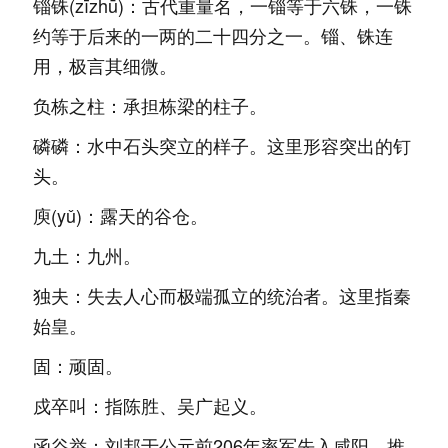
锱铢(zīzhū)：古代重量名，一锱等于六铢，一铢
约等于后来的一两的二十四分之一。锱、铢连
用，极言其细微。
负栋之柱：承担栋梁的柱子。
磷磷：水中石头突立的样子。这里形容突出的钉
头。
庾(yǔ)：露天的谷仓。
九土：九州。
独夫：失去人心而极端孤立的统治者。这里指秦
始皇。
固：顽固。
戍卒叫：指陈胜、吴广起义。
函谷举：刘邦于公元前206年率军先入咸阳，推