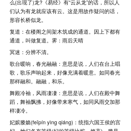
么(出现了)龙?《易经》有“云从龙”的话，所以人
们认为有龙就应该有云。这是用故作疑问的话，
形容长桥似龙。
复道：在楼阁之间架木筑成的通道。因上下都有
通道，叫做复道。霁：雨后天晴
冥迷：分辨不清。
歌台暖响，春光融融：意思是说，人们在台上唱
歌，歌乐声响起来，好像充满着暖意。如同春光
那样融和。融融，和乐。
舞殿冷袖，风雨凄凄：意思是说，人们在殿中舞
蹈，舞袖飘拂，好像带来寒气，如同风雨交加那
样凄冷。
妃嫔媵嫱(feīpín yìng qiáng)：统指六国王侯的宫
妃。她们各有等级(妃的等级比嫔、嫱高)。媵是