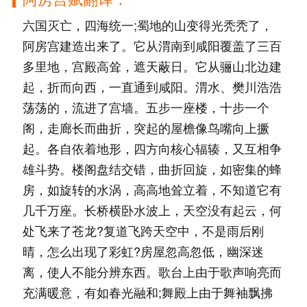
六国灭亡，四海统一;蜀地的山变得光秃秃了，
阿房宫建造出来了。它从渭南到咸阳覆盖了三百
多里地，宫殿高耸，遮天蔽日。它从骊山北边建
起，折而向西，一直通到咸阳。渭水、樊川浩浩
荡荡的，流进了宫墙。五步一座楼，十步一个
阁，走廊长而曲折，突起的屋檐像鸟嘴向上撅
起。各自依着地形，四方向核心辐辏，又互相争
雄斗势。楼阁盘结交错，曲折回旋，如密集的蜂
房，如旋转的水涡，高高地耸立着，不知道它有
几千万座。长桥横卧水波上，天空没有起云，何
处飞来了苍龙?复道飞跨天空中，不是雨后刚
晴，怎么出现了彩虹?房屋忽高忽低，幽深迷
离，使人不能分辨东西。歌台上由于歌声响亮而
充满暖意，有如春光融和;舞殿上由于舞袖飘拂