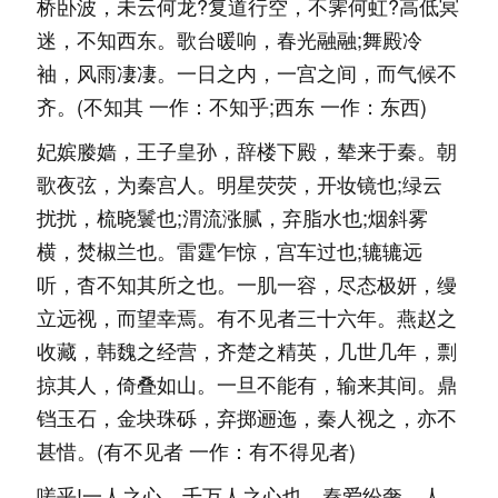
桥卧波，未云何龙?复道行空，不霁何虹?高低冥
迷，不知西东。歌台暖响，春光融融;舞殿冷
袖，风雨凄凄。一日之内，一宫之间，而气候不
齐。(不知其 一作：不知乎;西东 一作：东西)
妃嫔媵嫱，王子皇孙，辞楼下殿，辇来于秦。朝
歌夜弦，为秦宫人。明星荧荧，开妆镜也;绿云
扰扰，梳晓鬟也;渭流涨腻，弃脂水也;烟斜雾
横，焚椒兰也。雷霆乍惊，宫车过也;辘辘远
听，杳不知其所之也。一肌一容，尽态极妍，缦
立远视，而望幸焉。有不见者三十六年。燕赵之
收藏，韩魏之经营，齐楚之精英，几世几年，剽
掠其人，倚叠如山。一旦不能有，输来其间。鼎
铛玉石，金块珠砾，弃掷逦迤，秦人视之，亦不
甚惜。(有不见者 一作：有不得见者)
嗟乎!一人之心，千万人之心也。秦爱纷奢，人