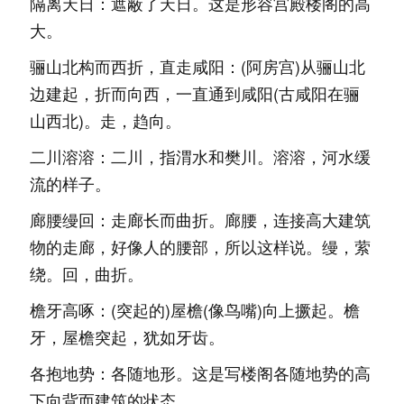
隔离天日：遮蔽了天日。这是形容宫殿楼阁的高
大。
骊山北构而西折，直走咸阳：(阿房宫)从骊山北
边建起，折而向西，一直通到咸阳(古咸阳在骊
山西北)。走，趋向。
二川溶溶：二川，指渭水和樊川。溶溶，河水缓
流的样子。
廊腰缦回：走廊长而曲折。廊腰，连接高大建筑
物的走廊，好像人的腰部，所以这样说。缦，萦
绕。回，曲折。
檐牙高啄：(突起的)屋檐(像鸟嘴)向上撅起。檐
牙，屋檐突起，犹如牙齿。
各抱地势：各随地形。这是写楼阁各随地势的高
下向背而建筑的状态。