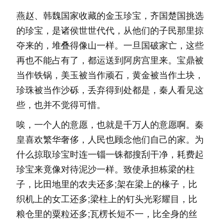
燕赵、韩魏国家收藏的金玉珍宝，齐国楚国挑选
的珍宝，是诸侯世世代代，从他们的子民那里掠
夺来的，堆叠得像山一样。一旦国破家亡，这些
再也不能占有了，都运送到阿房宫里来。宝鼎被
当作铁锅，美玉被当作顽石，黄金被当作土块，
珍珠被当作沙砾，丢弃得到处都是，秦人看见这
些，也并不觉得可惜。
唉，一个人的意愿，也就是千万人的意愿啊。秦
皇喜欢繁华奢侈，人民也顾念他们自己的家。为
什么掠取珍宝时连一锱一铢都搜刮干净，耗费起
珍宝来竟像对待泥沙一样。致使承担栋梁的柱
子，比田地里的农夫还多;架在梁上的椽子，比
织机上的女工还多;梁柱上的钉头光彩耀目，比
粮仓里的粟粒还多;瓦楞长短不一，比全身的丝