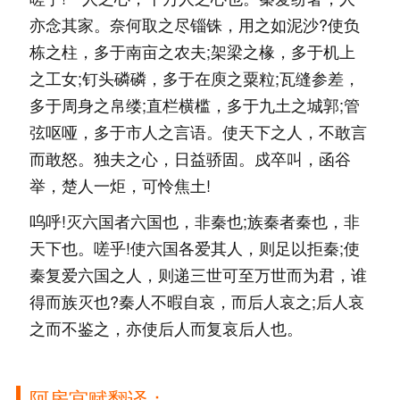
亦念其家。奈何取之尽锱铢，用之如泥沙?使负
栋之柱，多于南亩之农夫;架梁之椽，多于机上
之工女;钉头磷磷，多于在庾之粟粒;瓦缝参差，
多于周身之帛缕;直栏横槛，多于九土之城郭;管
弦呕哑，多于市人之言语。使天下之人，不敢言
而敢怒。独夫之心，日益骄固。戍卒叫，函谷
举，楚人一炬，可怜焦土!
呜呼!灭六国者六国也，非秦也;族秦者秦也，非
天下也。嗟乎!使六国各爱其人，则足以拒秦;使
秦复爱六国之人，则递三世可至万世而为君，谁
得而族灭也?秦人不暇自哀，而后人哀之;后人哀
之而不鉴之，亦使后人而复哀后人也。
阿房宫赋翻译：