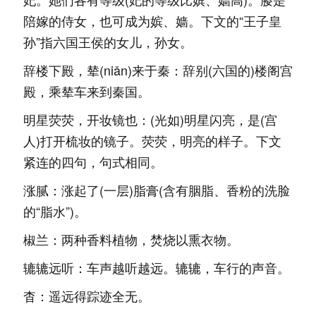
陪嫁的侍女，也可成为嫔、嫱。下文的“王子皇
孙”指六国王侯的女儿，孙女。
辞楼下殿，辇(niǎn)来于秦：辞别(六国的)楼阁宫
殿，乘辇车来到秦国。
明星荧荧，开妆镜也：(光如)明星闪亮，是(宫
人)打开梳妆的镜子。荧荧，明亮的样子。下文
紧连的四句，句式相同。
涨腻：涨起了(一层)脂膏(含有胭脂、香粉的洗脸
的“脂水”)。
椒兰：两种香料植物，焚烧以熏衣物。
辘辘远听：车声越听越远。辘辘，车行的声音。
杳：遥远得踪迹全无。