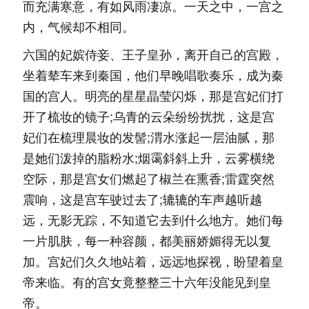
而充满寒意，有如风雨凄凉。一天之中，一宫之
内，气候却不相同。
六国的妃嫔侍妾、王子皇孙，离开自己的宫殿，
坐着辇车来到秦国，他们早晚唱歌奏乐，成为秦
国的宫人。明亮的星星晶莹闪烁，那是宫妃们打
开了梳妆的镜子;乌青的云朵纷纷扰扰，这是宫
妃们在梳理晨妆的发髻;渭水涨起一层油腻，那
是她们泼掉的脂粉水;烟霭斜斜上升，云雾横绕
空际，那是宫女们燃起了椒兰在熏香;雷霆突然
震响，这是宫车驶过去了;辘辘的车声越听越
远，无影无踪，不知道它去到什么地方。她们每
一片肌肤，每一种容颜，都美丽娇媚得无以复
加。宫妃们久久地站着，远远地探视，盼望着皇
帝来临。有的宫女竟整整三十六年没能见到皇
帝。