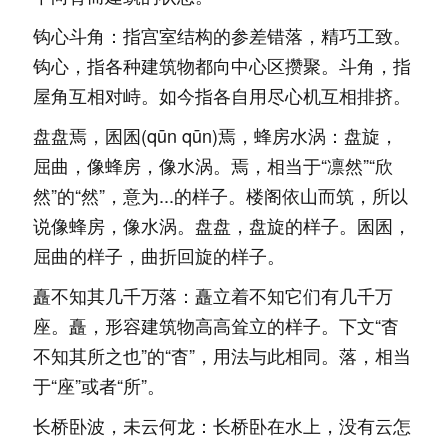
钩心斗角：指宫室结构的参差错落，精巧工致。
钩心，指各种建筑物都向中心区攒聚。斗角，指
屋角互相对峙。如今指各自用尽心机互相排挤。
盘盘焉，囷囷(qūn qūn)焉，蜂房水涡：盘旋，
屈曲，像蜂房，像水涡。焉，相当于“凛然”“欣
然”的“然”，意为...的样子。楼阁依山而筑，所以
说像蜂房，像水涡。盘盘，盘旋的样子。囷囷，
屈曲的样子，曲折回旋的样子。
矗不知其几千万落：矗立着不知它们有几千万
座。矗，形容建筑物高高耸立的样子。下文“杳
不知其所之也”的“杳”，用法与此相同。落，相当
于“座”或者“所”。
长桥卧波，未云何龙：长桥卧在水上，没有云怎