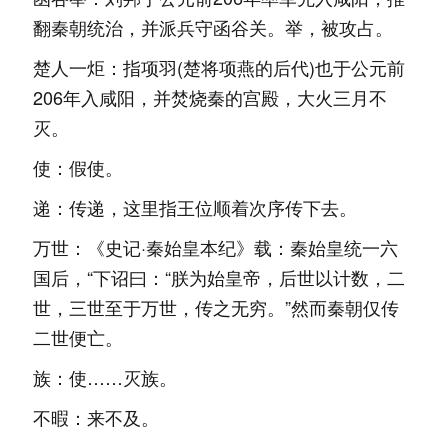
翻秦朝统治，并派兵守函谷关。举，被攻占。
楚人一炬：指项羽(楚将项燕的后代)也于公元前
206年入咸阳，并焚烧秦的宫殿，大火三月不
灭。
使：假使。
递：传递，这里指王位顺着次序传下去。
万世：《史记·秦始皇本纪》载：秦始皇统一六
国后，“下诏曰：“朕为始皇帝，后世以计数，二
世，三世至于万世，传之无穷。”然而秦朝仅传
二世便亡。
族：使……灭族。
不暇：来不及。