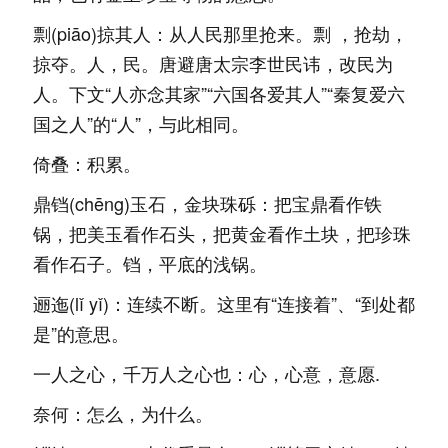
剽(piāo)掠其人：从人民那里抢来。剽 ，抢劫，
掠夺。人，民。唐避唐太宗李世民讳，改民为
人。下文“人亦念其家”“六国各爱其人”“秦复爱六
国之人”的“人”，与此相同。
倚叠：积累。
鼎铛(chēng)玉石，金块珠砾：把宝鼎看作铁
锅，把美玉看作石头，把黄金看作土块，把珍珠
看作石子。铛，平底的浅锅。
逦迤(lǐ yǐ)：连续不断。这里有“连接着”、“到处都
是”的意思。
一人之心，千万人之心也：心，心意，意愿.
奈何：怎么，为什么。