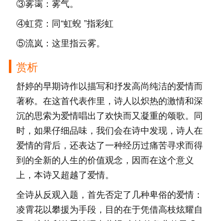
③雾霭：雾气。
④虹霓：同“虹蜺 ”指彩虹
⑤流岚：这里指云雾。
赏析
舒婷的早期诗作以描写和抒发高尚纯洁的爱情而
著称。在这首代表作里，诗人以炽热的激情和深
沉的思索为爱情唱出了欢快而又凝重的颂歌。同
时，如果仔细品味，我们会在诗中发现，诗人在
爱情的背后，还表达了一种经历过痛苦寻求而得
到的全新的人生的价值观念，因而在这个意义
上，本诗又超越了爱情。
全诗从反观入题，首先否定了几种卑俗的爱情：
凌霄花以攀援为手段，目的在于凭借高枝炫耀自