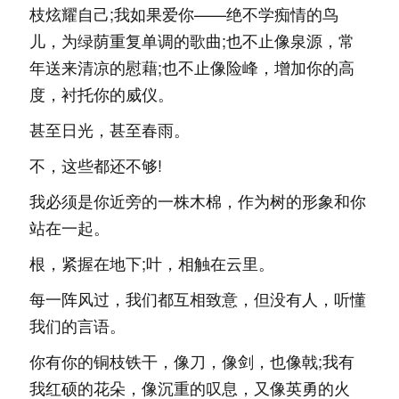
枝炫耀自己;我如果爱你——绝不学痴情的鸟
儿，为绿荫重复单调的歌曲;也不止像泉源，常
年送来清凉的慰藉;也不止像险峰，增加你的高
度，衬托你的威仪。
甚至日光，甚至春雨。
不，这些都还不够!
我必须是你近旁的一株木棉，作为树的形象和你
站在一起。
根，紧握在地下;叶，相触在云里。
每一阵风过，我们都互相致意，但没有人，听懂
我们的言语。
你有你的铜枝铁干，像刀，像剑，也像戟;我有
我红硕的花朵，像沉重的叹息，又像英勇的火