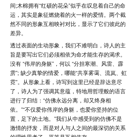
间;木棉拥有“红硕的花朵”似乎在叹息着自己的命
运，其实是象征燃烧着的火一样的爱情。两个截
然不同的形象互相映衬对比，显示了它们彼此的
差异。
透过表面的生动形象，我们不难明白，诗人的主
旨是要写出它们必须相依为命才能生存的渴求。
没有 “伟岸的身躯”，何以 “分担寒潮、风雷、霹
雳”; 缺少真挚的情爱，哪能“共享雾霭、流岚、虹
霓”。从形象上看，诗写到这里已经是辞达意尽
了，诗人为了强调其意蕴，特地用哲理般的语言
进行了归结：“仿佛永远分离，却又终身相
依。”“不仅爱你伟岸的身躯，也爱你坚持的位
置，足下的土地。”我们从中感受到的仿佛不是
激情的抒发，而是对人与人之间的最深切的关系
的理性思考了。平等是互相依存...