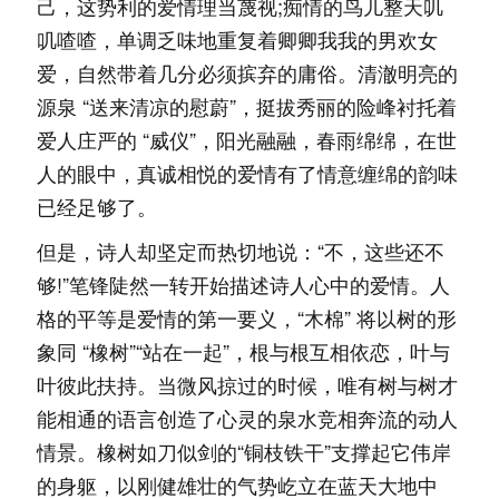
己，这势利的爱情理当蔑视;痴情的鸟儿整天叽
叽喳喳，单调乏味地重复着卿卿我我的男欢女
爱，自然带着几分必须摈弃的庸俗。清澈明亮的
源泉 “送来清凉的慰蔚”，挺拔秀丽的险峰衬托着
爱人庄严的 “威仪”，阳光融融，春雨绵绵，在世
人的眼中，真诚相悦的爱情有了情意缠绵的韵味
已经足够了。
但是，诗人却坚定而热切地说：“不，这些还不
够!”笔锋陡然一转开始描述诗人心中的爱情。人
格的平等是爱情的第一要义，“木棉” 将以树的形
象同 “橡树”“站在一起”，根与根互相依恋，叶与
叶彼此扶持。当微风掠过的时候，唯有树与树才
能相通的语言创造了心灵的泉水竞相奔流的动人
情景。橡树如刀似剑的“铜枝铁干”支撑起它伟岸
的身躯，以刚健雄壮的气势屹立在蓝天大地中